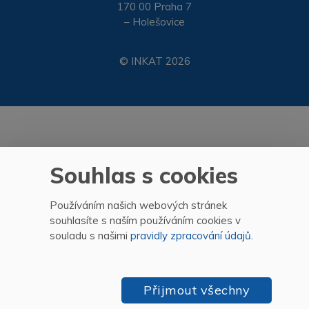
170 00 Praha 7
– Holešovice
© INKAT 2026
1.0.157.1.dirty.20260807.014331
Souhlas s cookies
Používáním našich webových stránek
souhlasíte s naším používáním cookies v
souladu s našimi
pravidly zpracování údajů.
Přijmout všechny