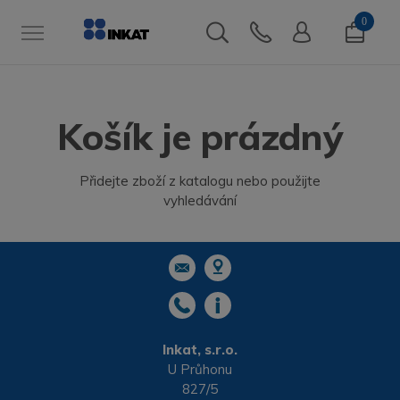
0
Košík je prázdný
Přidejte zboží z katalogu nebo použijte
vyhledávání
Inkat, s.r.o.
U Průhonu
827/5