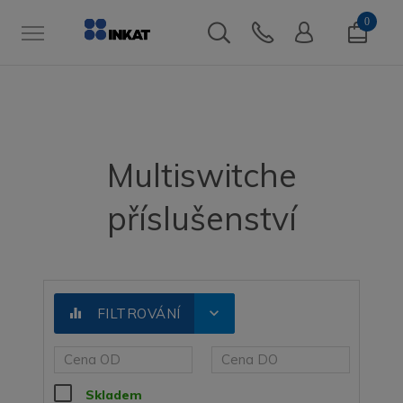
0
Multiswitche
příslušenství
expand_more
equalizer
FILTROVÁNÍ
Skladem