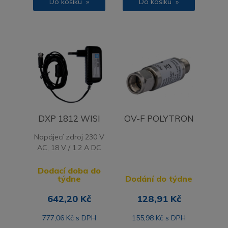
Do košíku »
Do košíku »
DXP 1812 WISI
OV-F POLYTRON
Napájecí zdroj 230 V
AC, 18 V / 1.2 A DC
Dodací doba do
týdne
Dodání do týdne
642,20 Kč
128,91 Kč
777,06 Kč s DPH
155,98 Kč s DPH