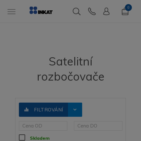
0
Satelitní
rozbočovače
expand_more
equalizer
FILTROVÁNÍ
Skladem