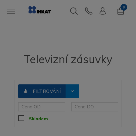
0
Televizní zásuvky
expand_more
equalizer
FILTROVÁNÍ
Skladem