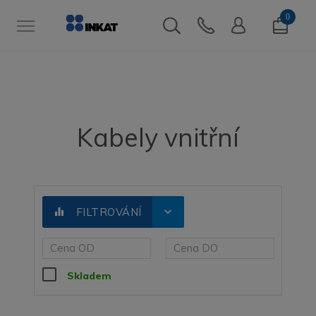
0
Kabely vnitřní
expand_more
equalizer
FILTROVÁNÍ
Skladem