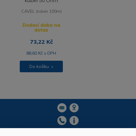
kabel 50 Ohm
CAVEL (návin 100m)
Dodací doba na
dotaz
73,22 Kč
88,60 Kč s DPH
Do košíku »
Inkat, s.r.o.