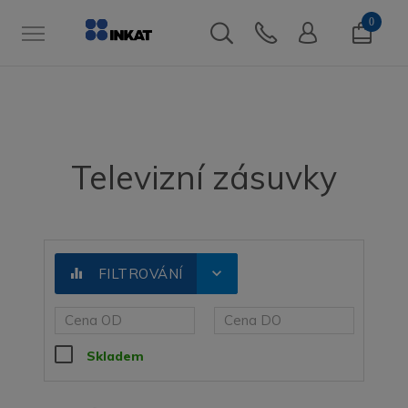
0
Televizní zásuvky
expand_more
equalizer
FILTROVÁNÍ
Skladem