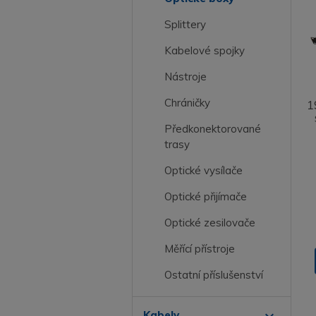
Splittery
Kabelové spojky
Nástroje
Chráničky
1
Předkonektorované
trasy
Optické vysílače
Optické přijímače
Optické zesilovače
Měřící přístroje
Ostatní příslušenství
expand_more
Kabely