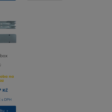
 box
ý
doba na
az
7 Kč
č s DPH
íku »