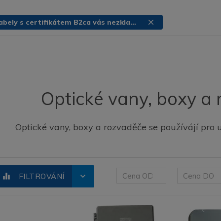
Bezpečí i v ohni? Kabely s certifikátem B2ca vás nezklamou
close
Optické vany, boxy a
Optické vany, boxy a rozvaděče se používájí pro 
equalizer
expand_more
FILTROVÁNÍ