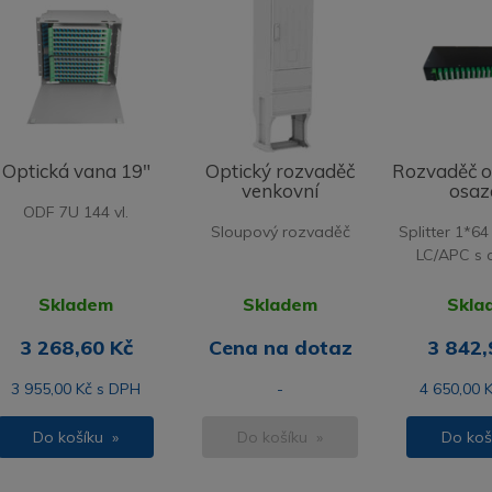
Optická vana 19"
Optický rozvaděč
Rozvaděč o
venkovní
osaz
ODF 7U 144 vl.
Sloupový rozvaděč
Splitter 1*6
LC/APC s 
Skladem
Skladem
Skla
3 268,60 Kč
Cena na dotaz
3 842,
3 955,00 Kč s DPH
-
4 650,00 
Do košíku »
Do košíku »
Do koš