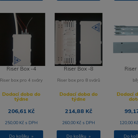
Riser Box -4
Riser Box -8
Riser
Riser box pro 4 sváry
Riser box pro 8 svárů
bíl
Dodací doba do
Dodací doba do
Dodací 
týdne
týdne
dot
206,61 Kč
214,88 Kč
99,1
250,00 Kč s DPH
260,00 Kč s DPH
120,00 K
Do košíku »
Do košíku »
Do koš