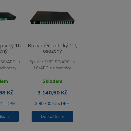
ptický 1U,
Rozvaděč optický 1U,
ený
osazený
4 SC/APC ->
Splitter 1*32 SC/APC ->
adaptéry
LC/APC s adaptéry
dem
Skladem
98 Kč
3 140,50 Kč
Kč s DPH
3 800,00 Kč s DPH
íku »
Do košíku »