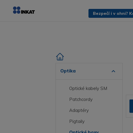
expand_more
Optika
Optické kabely SM
Patchcordy
Adaptéry
Pigtaily
Optické boxy