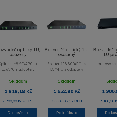
ozvaděč optický 1U,
Rozvaděč optický 1U,
Rozvaděč o
osazený
osazený
1U pr
Splitter 1*8 SC/APC ->
Splitter 1*8 SC/APC ->
pro osazení
LC/APC s adaptéry
LC/APC s adaptéry
Skladem
Skladem
Skla
1 818,18 Kč
1 652,89 Kč
1 900,
2 200,00 Kč s DPH
2 000,00 Kč s DPH
2 300,00 
Do košíku »
Do košíku »
Do koš