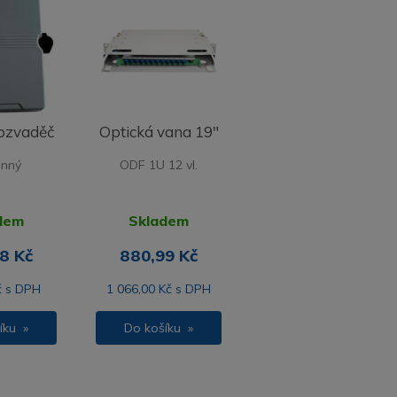
rozvaděč
Optická vana 19"
ěnný
ODF 1U 12 vl.
dem
Skladem
8 Kč
880,99 Kč
č s DPH
1 066,00 Kč s DPH
íku »
Do košíku »