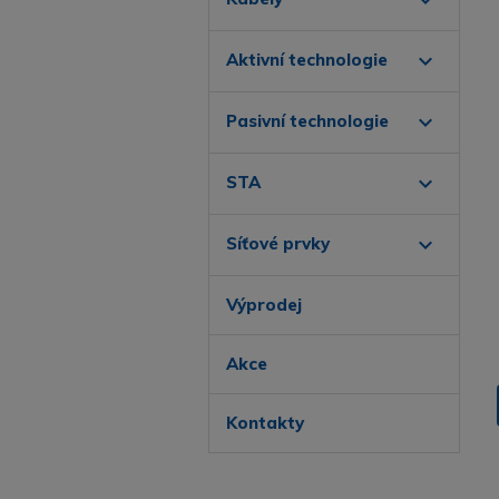
expand_more
Aktivní technologie
expand_more
Pasivní technologie
expand_more
STA
expand_more
Síťové prvky
Výprodej
Akce
Kontakty