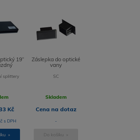
ptický 19“
Záslepka do optické
ázdný
vany
 splittery
SC
dem
Skladem
83 Kč
Cena na dotaz
Kč s DPH
-
íku »
Do košíku »