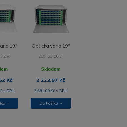
vana 19"
Optická vana 19"
72 vl.
ODF 5U 96 vl.
dem
Skladem
62 Kč
2 223,97 Kč
Kč s DPH
2 691,00 Kč s DPH
íku »
Do košíku »