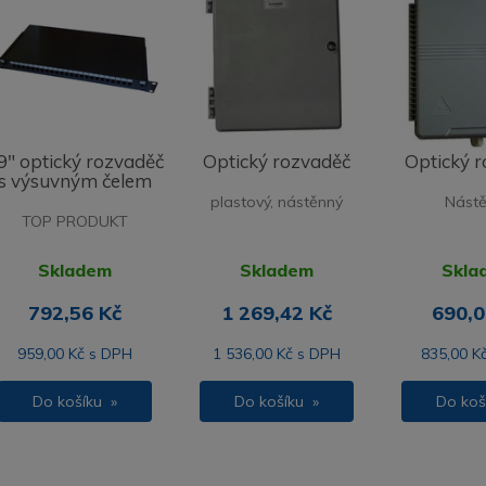
9" optický rozvaděč
Optický rozvaděč
Optický 
s výsuvným čelem
plastový, nástěnný
Nást
TOP PRODUKT
Skladem
Skladem
Skla
792,56 Kč
1 269,42 Kč
690,0
959,00 Kč s DPH
1 536,00 Kč s DPH
835,00 K
Do košíku »
Do košíku »
Do koš