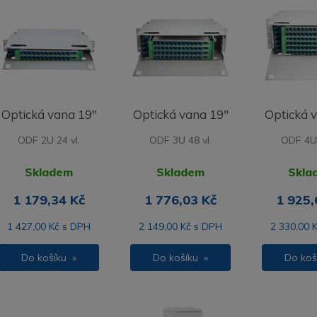
Optická vana 19"
Optická vana 19"
Optická 
ODF 2U 24 vl.
ODF 3U 48 vl.
ODF 4U 
Skladem
Skladem
Skla
1 179,34 Kč
1 776,03 Kč
1 925,
1 427,00 Kč s DPH
2 149,00 Kč s DPH
2 330,00 
Do košíku »
Do košíku »
Do koš