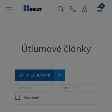
0
Útlumové články
expand_more
equalizer
FILTROVÁNÍ
Skladem