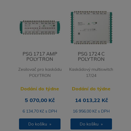
PSG 1717 AMP
PSG 1724 C
POLYTRON
POLYTRON
Zesilovač pro kaskádu
Kaskádový multiswitch
POLYTRON
17/24
Dodání do týdne
Dodání do týdne
5 070,00 Kč
14 013,22 Kč
6 134,70 Kč s DPH
16 956,00 Kč s DPH
Do košíku »
Do košíku »