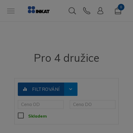
0
Pro 4 družice
expand_more
equalizer
FILTROVÁNÍ
Skladem