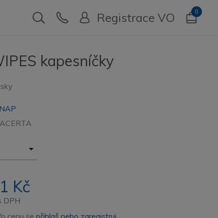
0
Registrace VO
IPES kapesníčky
usky
NAP
LACERTA
1 Kč
s DPH
Vo cenu se
přihlaš nebo zaregistruj