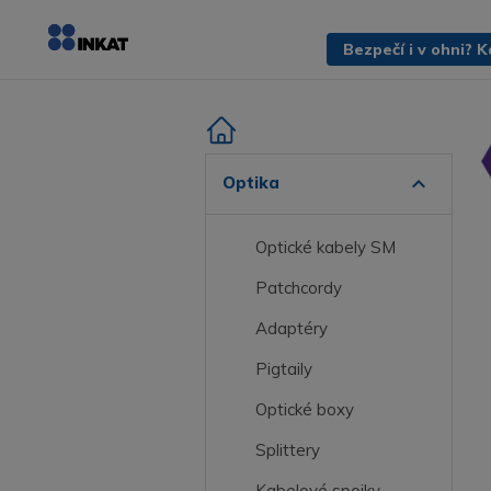
expand_more
Optika
Optické kabely SM
Patchcordy
Adaptéry
Pigtaily
Optické boxy
Splittery
Kabelové spojky