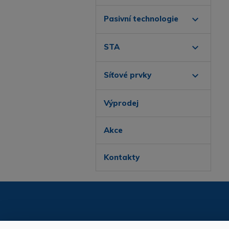
expand_more
Pasivní technologie
expand_more
STA
expand_more
Síťové prvky
Výprodej
Akce
Kontakty