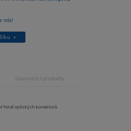
e nás!
šíku »
Související produkty
ní ferulí optických konektorů.