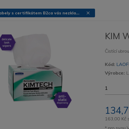
Bezpečí i v ohni? Kabely s certifikátem B2ca vás nezklamou
close
KIM W
Čistící ubro
Kód:
LAOF
Výrobce:
134,7
163,00 Kč
* pro svou 