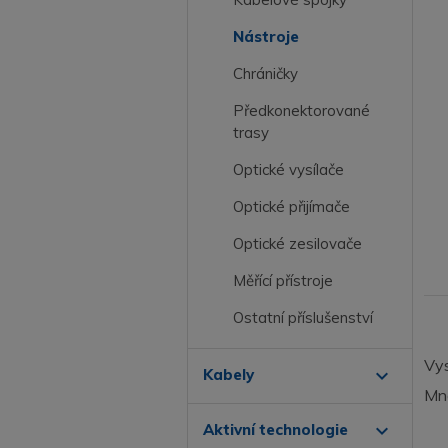
Nástroje
Chráničky
Předkonektorované
trasy
Optické vysílače
Optické přijímače
Optické zesilovače
Měřící přístroje
Ostatní příslušenství
Vys
expand_more
Kabely
Mno
expand_more
Aktivní technologie